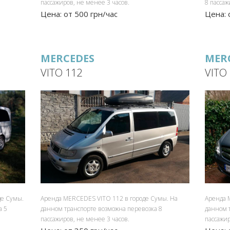
пассажиров, не менее 3 часов.
8 пассаж
Цена: от 500 грн/час
Цена: 
MERCEDES
MER
VITO 112
VITO
е Сумы.
Аренда MERCEDES VITO 112 в городе Сумы. На
Аренда 
а 5
данном транспорте возможна перевозка 8
данном 
пассажиров, не менее 3 часов.
пассажир