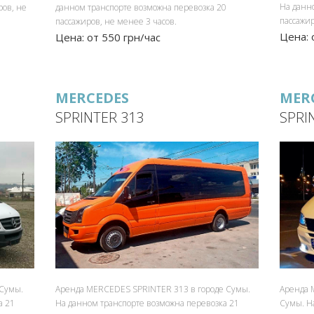
На данн
данном транспорте возможна перевозка 20
ров, не
пассажир
пассажиров, не менее 3 часов.
Цена: 
Цена: от 550 грн/час
MERCEDES
MER
SPRINTER 313
SPRI
 Сумы.
Аренда MERCEDES SPRINTER 313 в городе Сумы.
Аренда 
а 21
На данном транспорте возможна перевозка 21
Сумы. Н