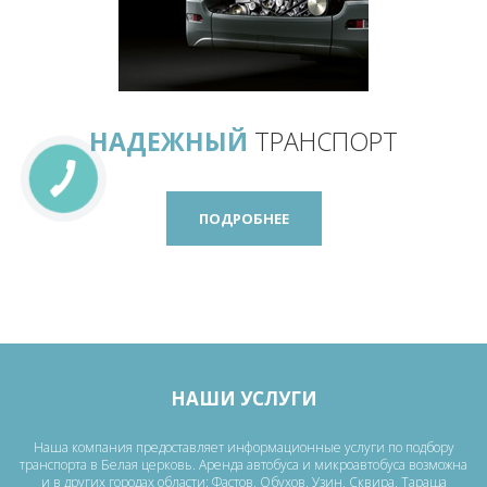
НАДЕЖНЫЙ
ТРАНСПОРТ
ПОДРОБНЕЕ
НАШИ УСЛУГИ
Наша компания предоставляет информационные услуги по подбору
транспорта в Белая церковь. Аренда автобуса и микроавтобуса возможна
и в других городах области: Фастов, Обухов, Узин, Сквира, Тараща