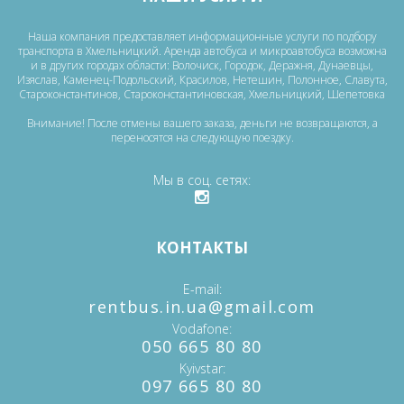
Наша компания предоставляет информационные услуги по подбору
транспорта в Хмельницкий. Аренда автобуса и микроавтобуса возможна
и в других городах области: Волочиск, Городок, Деражня, Дунаевцы,
Изяслав, Каменец-Подольский, Красилов, Нетешин, Полонное, Славута,
Староконстантинов, Староконстантиновская, Хмельницкий, Шепетовка
Внимание! После отмены вашего заказа, деньги не возвращаются, а
переносятся на следующую поездку.
Мы в соц. сетях
КОНТАКТЫ
E-mail
‎rentbus.in.ua@gmail.com
Vodafone
‎‎050 665 80 80
Kyivstar
‎097 665 80 80