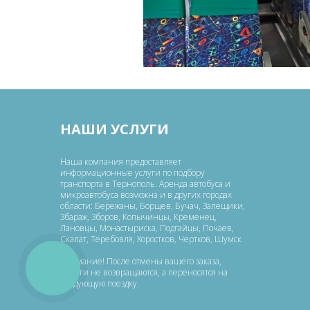
НАШИ УСЛУГИ
Наша компания предоставляет
информационные услуги по подбору
транспорта в Тернополь. Аренда автобуса и
микроавтобуса возможна и в других городах
области: Бережаны, Борщев, Бучач, Залещики,
Збараж, Зборов, Копычинцы, Кременец,
Лановцы, Монастыриска, Подгайцы, Почаев,
Скалат, Теребовля, Хоростков, Чертков, Шумск
Внимание! После отмены вашего заказа,
КНОПКА
деньги не возвращаются, а переносятся на
ЗВ'ЯЗКУ
следующую поездку.