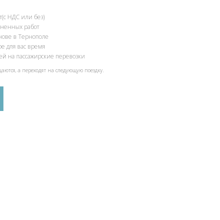
(с НДС или без)
олненных работ
снове в Тернополе
ое для вас время
ией на пассажирские перевозки
щаются, а переходят на следующую поездку.