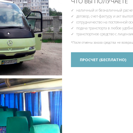
ЧТО ВЫ ПОЛУЧАЕТЕ
наличный и безналичный расчет
договор, счет-фактуру и акт вып
сотрудничество на постоянной о
подача транспорта в любое удобн
транспортное средство с лиценз
*После отмены заказа средства не возвра
ПРОСЧЕТ (БЕСПЛАТНО)