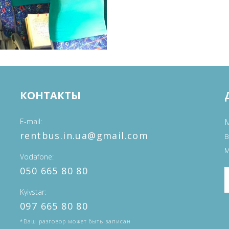
КОНТАКТЫ
E-mail
М
‎rentbus.in.ua@gmail.com
в
Vodafone
‎‎050 665 80 80
Kyivstar
‎097 665 80 80
*Ваш разговор может быть записан