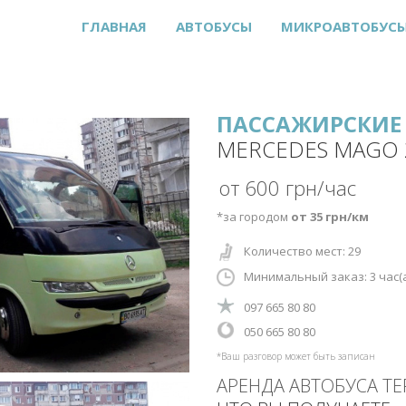
ГЛАВНАЯ
АВТОБУСЫ
МИКРОАВТОБУС
ПАССАЖИРСКИЕ 
MERCEDES MAGO 
от 600 грн/час
*за городом
от 35 грн/км
Количество мест: 29
Минимальный заказ: 3
час(
‎097 665 80 80
‎‎050 665 80 80
*Ваш разговор может быть записан
АРЕНДА АВТОБУСА Т