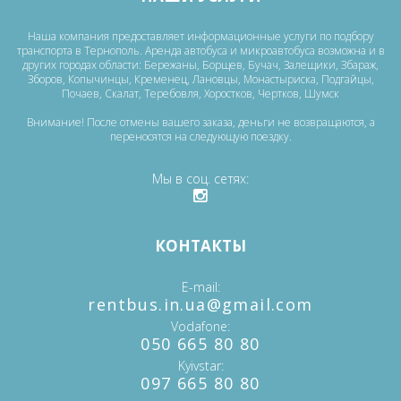
Наша компания предоставляет информационные услуги по подбору
транспорта в Тернополь. Аренда автобуса и микроавтобуса возможна и в
других городах области: Бережаны, Борщев, Бучач, Залещики, Збараж,
Зборов, Копычинцы, Кременец, Лановцы, Монастыриска, Подгайцы,
Почаев, Скалат, Теребовля, Хоростков, Чертков, Шумск
Внимание! После отмены вашего заказа, деньги не возвращаются, а
переносятся на следующую поездку.
Мы в соц. сетях
КОНТАКТЫ
E-mail
‎rentbus.in.ua@gmail.com
Vodafone
‎‎050 665 80 80
Kyivstar
‎097 665 80 80