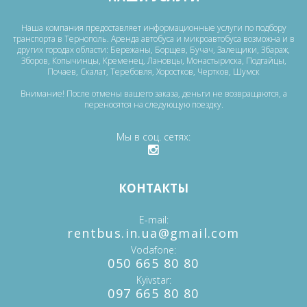
Наша компания предоставляет информационные услуги по подбору
транспорта в Тернополь. Аренда автобуса и микроавтобуса возможна и в
других городах области: Бережаны, Борщев, Бучач, Залещики, Збараж,
Зборов, Копычинцы, Кременец, Лановцы, Монастыриска, Подгайцы,
Почаев, Скалат, Теребовля, Хоростков, Чертков, Шумск
Внимание! После отмены вашего заказа, деньги не возвращаются, а
переносятся на следующую поездку.
Мы в соц. сетях
КОНТАКТЫ
E-mail
‎rentbus.in.ua@gmail.com
Vodafone
‎‎050 665 80 80
Kyivstar
‎097 665 80 80