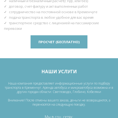
наличный и безналичный расчет(с НДС или без)
договор, счет-фактуру и акт выполненных работ
сотрудничество на постоянной основе в Кременчуге
подача транспорта в любое удобное для вас время
транспортное средство с лицензией на пассажирские
перевозки
ПРОСЧЕТ (БЕСПЛАТНО)
НАШИ УСЛУГИ
Наша компания предоставляет информационные услуги по подбору
транспорта в Кременчуг. Аренда автобуса и микроавтобуса возможна и в
других городах области: Светловодск, Глобино, Кобеляки
Внимание! После отмены вашего заказа, деньги не возвращаются, а
переносятся на следующую поездку.
Мы в соц. сетях