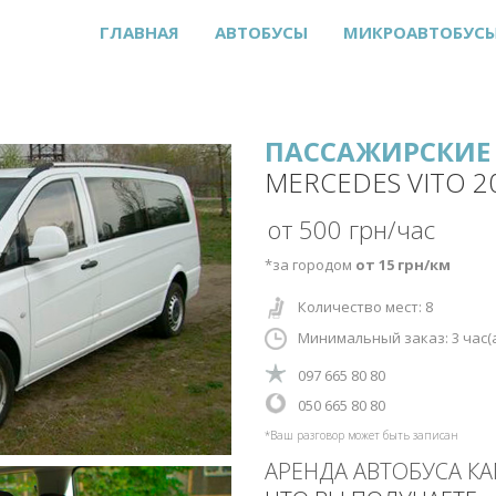
ГЛАВНАЯ
АВТОБУСЫ
МИКРОАВТОБУС
ПАССАЖИРСКИЕ 
MERCEDES VITO 2
от 500 грн/час
*за городом
от 15 грн/км
Количество мест: 8
Минимальный заказ: 3
час(
‎097 665 80 80
‎‎050 665 80 80
*Ваш разговор может быть записан
АРЕНДА АВТОБУСА К