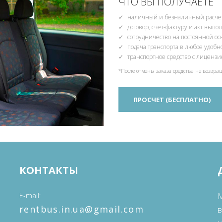
ЧТО ВЫ ПОЛУЧАЕТЕ
наличный и безналичный расчет
договор, счет-фактуру и акт вып
сотрудничество на постоянной о
подача транспорта в любое удобн
транспортное средство с лиценз
*После отмены заказа средства не возвра
ПРОСЧЕТ (БЕСПЛАТНО)
КОНТАКТЫ
E-mail
М
‎rentbus.in.ua@gmail.com
в