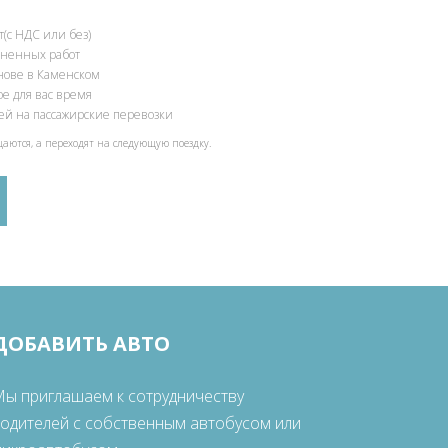
(с НДС или без)
олненных работ
снове в Каменском
ое для вас время
ией на пассажирские перевозки
щаются, а переходят на следующую поездку.
ДОБАВИТЬ АВТО
ы приглашаем к сотрудничеству
одителей с собственным автобусом или