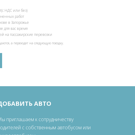
(с НДС или без)
олненных работ
нове в Запорожье
ое для вас время
ией на пассажирские перевозки
щаются, а переходят на следующую поездку.
ДОБАВИТЬ АВТО
ы приглашаем к сотрудничеству
одителей с собственным автобусом или