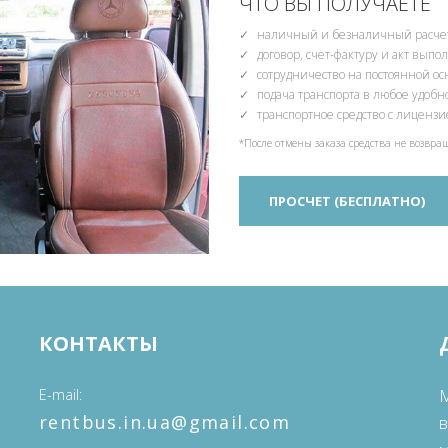
ЧТО ВЫ ПОЛУЧАЕТЕ
наличный и безналичный расчет
договор, счет-фактуру и акт вып
сотрудничество на постоянной ос
подача транспорта в любое удобн
транспортное средство с лиценз
*После отмены заказа средства не возвра
ПРОСЧЕТ (БЕСПЛАТНО)
КОНТАКТЫ
E-mail
М
‎rentbus.in.ua@gmail.com
в