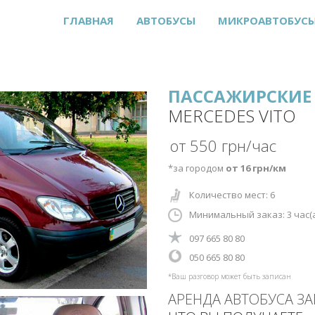
ГЛАВНАЯ
АВТОБУСЫ
МИКРОАВТОБУС
ПАССАЖИРСКИЕ 
MERCEDES VITO
от 550 грн/час
*за городом
от 16 грн/км
Количество мест: 6
Минимальный заказ: 3
час(
‎097 665 80 80
‎‎050 665 80 80
*Ваш разговор может быть записан
АРЕНДА АВТОБУСА З