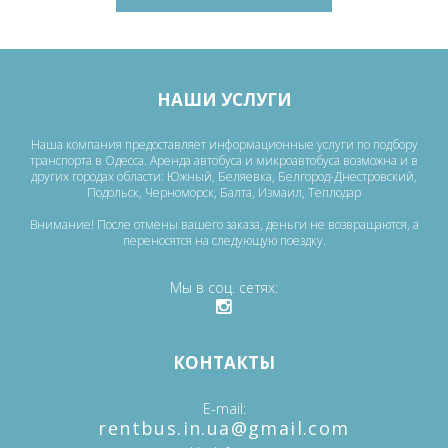
НАШИ УСЛУГИ
Наша компания предоставляет информационные услуги по подбору
транспорта в Одесса. Аренда автобуса и микроавтобуса возможна и в
других городах области: Южный, Беляевка, Белгород-Днестровский,
Подольск, Черноморск, Балта, Измаил, Теплодар
Внимание! После отмены вашего заказа, деньги не возвращаются, а
переносятся на следующую поездку.
Мы в соц. сетях
КОНТАКТЫ
E-mail
‎rentbus.in.ua@gmail.com