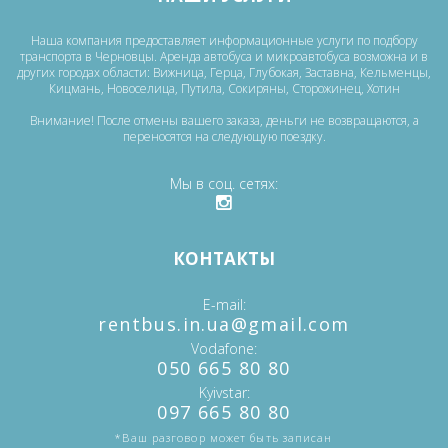
Наша компания предоставляет информационные услуги по подбору
транспорта в Черновцы. Аренда автобуса и микроавтобуса возможна и в
других городах области: Вижница, Герца, Глубокая, Заставна, Кельменцы,
Кицмань, Новоселица, Путила, Сокиряны, Сторожинец, Хотин
Внимание! После отмены вашего заказа, деньги не возвращаются, а
переносятся на следующую поездку.
Мы в соц. сетях
КОНТАКТЫ
E-mail
‎rentbus.in.ua@gmail.com
Vodafone
‎‎050 665 80 80
Kyivstar
‎097 665 80 80
*Ваш разговор может быть записан