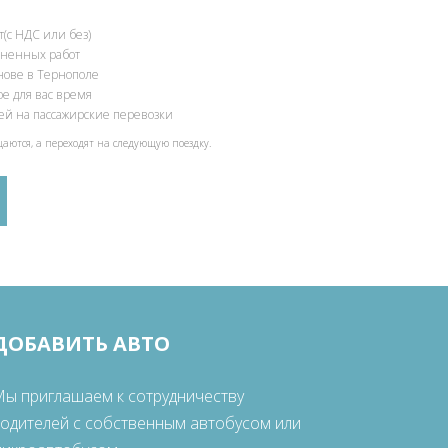
(с НДС или без)
олненных работ
снове в Тернополе
ое для вас время
ией на пассажирские перевозки
щаются, а переходят на следующую поездку.
ДОБАВИТЬ АВТО
ы приглашаем к сотрудничеству
одителей с собственным автобусом или