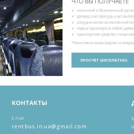
ЧТО ВЫ ПОЛУЧАЕТЕ
наличный и безналичный расчет
договор, счет-фактуру и акт вып
сотрудничество на постоянной о
подача транспорта в любое удобн
транспортное средство с лиценз
*После отмены заказа средства не возвра
ПРОСЧЕТ (БЕСПЛАТНО)
КОНТАКТЫ
E-mail
М
‎rentbus.in.ua@gmail.com
в