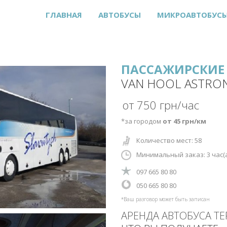
ГЛАВНАЯ
АВТОБУСЫ
МИКРОАВТОБУС
ПАССАЖИРСКИЕ 
VAN HOOL ASTRO
от 750 грн/час
*за городом
от 45 грн/км
Количество мест: 58
Минимальный заказ: 3
час(
‎097 665 80 80
‎‎050 665 80 80
*Ваш разговор может быть записан
АРЕНДА АВТОБУСА Т