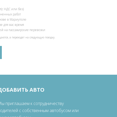
(с НДС или без)
олненных работ
снове в Мариуполе
ое для вас время
ией на пассажирские перевозки
щаются, а переходят на следующую поездку.
ДОБАВИТЬ АВТО
ы приглашаем к сотрудничеству
одителей с собственным автобусом или