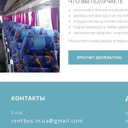
ЧТО ВЫ ПОЛУЧАЕТЕ
наличный и безналичный расчет
договор, счет-фактуру и акт вып
сотрудничество на постоянной о
подача транспорта в любое удобн
транспортное средство с лиценз
*После отмены заказа средства не возвра
ПРОСЧЕТ (БЕСПЛАТНО)
КОНТАКТЫ
E-mail
М
‎rentbus.in.ua@gmail.com
в