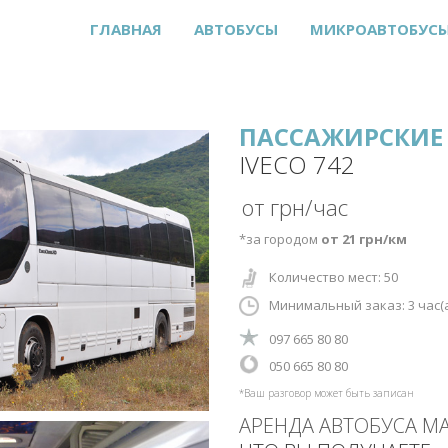
ГЛАВНАЯ
АВТОБУСЫ
МИКРОАВТОБУС
ПАССАЖИРСКИЕ 
IVECO 742
от грн/час
*за городом
от 21 грн/км
Количество мест: 50
Минимальный заказ: 3
час(
‎097 665 80 80
‎‎050 665 80 80
*Ваш разговор может быть записан
АРЕНДА АВТОБУСА М